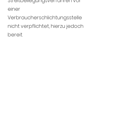
Streitbeilegungsverfahren vor
einer
Verbraucherschlichtungsstelle
nicht verpflichtet, hierzu jedoch
bereit.
Thomas Alva Edison sagte
:
"DER WERT EINER IDEE LIEGT IN
IHRER UMSETZUNG."
Dann lasst uns anfangen!
contact@ajko-pro.de